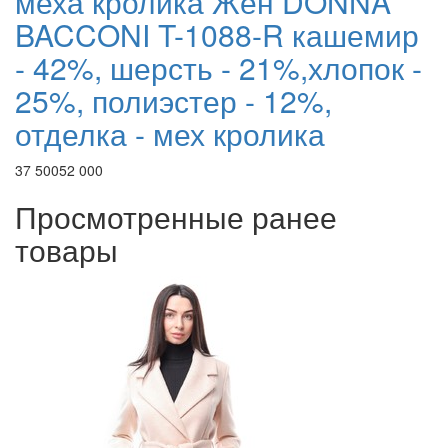
меха кролика Жен DONNA
BACCONI T-1088-R кашемир
- 42%, шерсть - 21%,хлопок -
25%, полиэстер - 12%,
отделка - мех кролика
37 500
52 000
Просмотренные ранее
товары