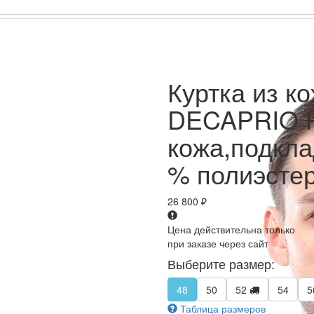
Куртка из 
DECAPRIO Н
кожа,подкла
% полиэсте
26 800
₽
Цена действительна только
при заказе через сайт
Выберите размер:
48
50
52
54
5
Таблица размеров