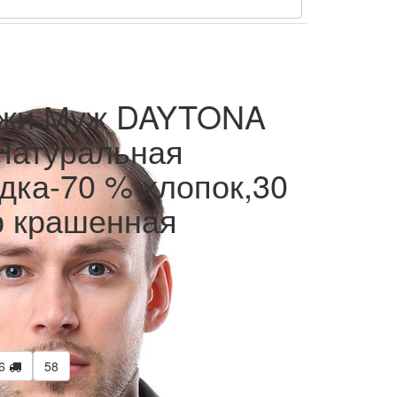
кожи Муж DAYTONA
атуральная
дка-70 % хлопок,30
р крашенная
6
58