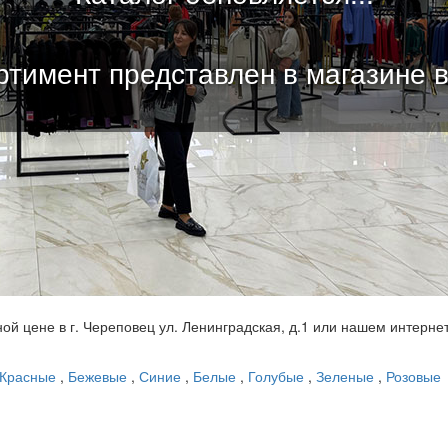
тимент представлен в магазине 
ной цене в г. Череповец ул. Ленинградская, д.1 или нашем интерне
Красные
,
Бежевые
,
Синие
,
Белые
,
Голубые
,
Зеленые
,
Розовые